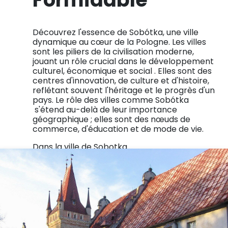
Découvrez l'essence de Sobótka, une ville
dynamique au cœur de la Pologne. Les villes
sont les piliers de la civilisation moderne,
jouant un rôle crucial dans le développement
culturel, économique et social . Elles sont des
centres d'innovation, de culture et d'histoire,
reflétant souvent l'héritage et le progrès d'un
pays. Le rôle des villes comme Sobótka
s'étend au-delà de leur importance
géographique ; elles sont des nœuds de
commerce, d'éducation et de mode de vie.
Dans la ville de Sobotka
Au pied du Massif Ślęży se trouve Sobótka, le
centre administratif, culturel et touristique de
la région. La ville située à une altitude de 160 à
220 m au-dessus du niveau de la mer, à une
distance de 30 km de Wroclaw, est l'une des
plus anciennes agglomérations du marché de
Pologne. L'histoire de la ville a toujours été
associée à l'extraordinaire montagne d'Ślężą,