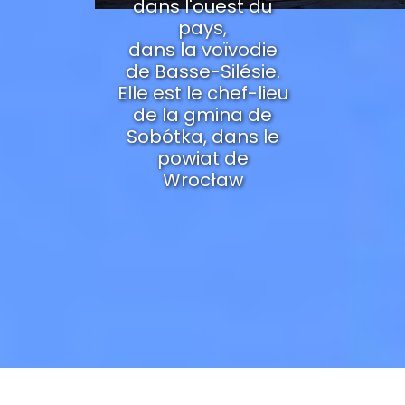
dans l'ouest du
pays,
dans la voïvodie
de Basse-Silésie.
Elle est le chef-lieu
de la gmina de
Sobótka, dans le
powiat de
Wrocław